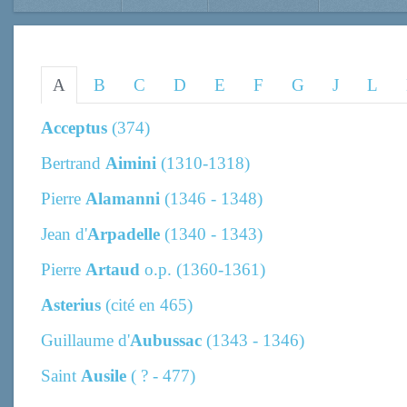
A
B
C
D
E
F
G
J
L
Acceptus
(374)
Bertrand
Aimini
(1310-1318)
Pierre
Alamanni
(1346 - 1348)
Jean d'
Arpadelle
(1340 - 1343)
Pierre
Artaud
o.p. (1360-1361)
Asterius
(cité en 465)
Guillaume d'
Aubussac
(1343 - 1346)
Saint
Ausile
( ? - 477)