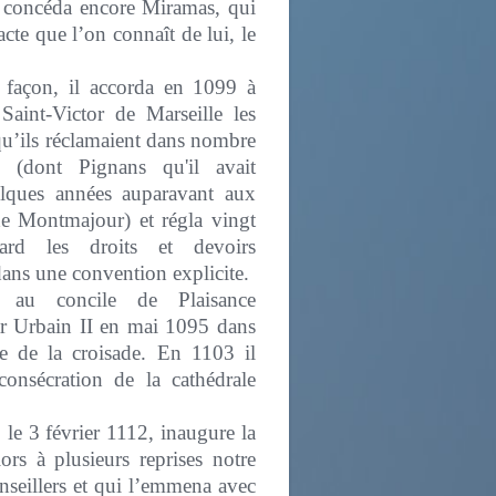
 concéda encore Miramas, qui
 acte que l’on connaît de lui, le
.
façon, il accorda en 1099 à
Saint-Victor de Marseille les
qu’ils réclamaient dans nombre
s (dont Pignans qu'il avait
elques années auparavant aux
de Montmajour) et régla vingt
ard les droits et devoirs
dans une convention explicite.
pa au concile de Plaisance
r Urbain II en mai 1095 dans
ve de la croisade. En 1103 il
 consécration de la cathédrale
e 3 février 1112, inaugure la
rs à plusieurs reprises notre
nseillers et qui l’emmena avec