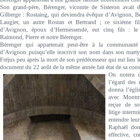
Son grand-père, Bérenger, vicomte de Sisteron avait 
Gilberge : Rostaing, qui deviendra évêque d’Avignon, B
Laugier, un autre Rostan et Bertrand ; ce sixième fi
d’Avignon, époux d’Hermessende, eut cinq fils : le 
Raimond, Pierre et notre Bérenger.
Bérenger qui appartenait peut-être à la communauté
d’Avignon puisqu’elle inscrivit son nom dans son marty
Fréjus peu après la mort de son prédécesseur qui eut lieu le
document du 22 août de la même année fait état de sa cons
On notera d
l’égard des 
donna l’égli
avec Montma
reçue de so
litige interm
entendre leur
Raphaël dont
effective, c