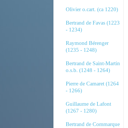
Olivier o.cart. (ca 1220)
Bertrand de Favas (1223
- 1234)
Raymond Bérenger
(1235 - 1248)
Bertrand de Saint-Martin
o.s.b. (1248 - 1264)
Pierre de Camaret (1264
- 1266)
Guillaume de Lafont
(1267 - 1280)
Bertrand de Commarque