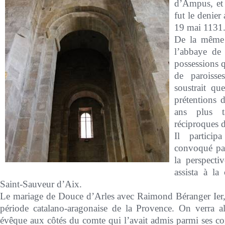
d’Ampus, et
fut le denier
19 mai 1131
De la même 
l’abbaye de 
possessions 
de paroisse
soustrait qu
prétentions 
ans plus t
réciproques 
Il partici
convoqué pa
la perspecti
assista à la
Saint-Sauveur d’Aix.
Le mariage de Douce d’Arles avec Raimond Béranger Ier, l
période catalano-aragonaise de la Provence. On verra alo
évêque aux côtés du comte qui l’avait admis parmi ses co