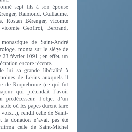
donné sept fils à son épouse
érenger, Raimond, Guillaume,
ls, Rostan Bérenger, vicomte
vicomte Geoffroi, Bertrand,
 monastique de Saint-André
rologe, monta sur le siège de
 23 février 1091 ; en effet, un
écration encore récente.
e lui sa grande libéralité à
moines de Lérins auxquels il
se de Roquebrune (ce qui fut
jour qui prétendait l’avoir
n prédécesseur, l’objet d’un
inable où les papes durent faire
 voix...), rendit celle de Saint-
 la donation n’avait pas été
onfirma celle de Saint-Michel