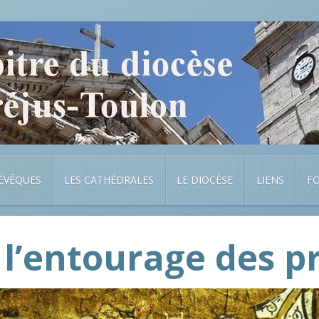
 ÉVÊQUES
LES CATHÉDRALES
LE DIOCÈSE
LIENS
F
l’entourage des p