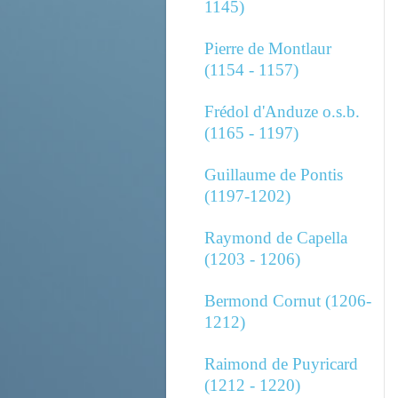
1145)
Pierre de Montlaur
(1154 - 1157)
Frédol d'Anduze o.s.b.
(1165 - 1197)
Guillaume de Pontis
(1197-1202)
Raymond de Capella
(1203 - 1206)
Bermond Cornut (1206-
1212)
Raimond de Puyricard
(1212 - 1220)