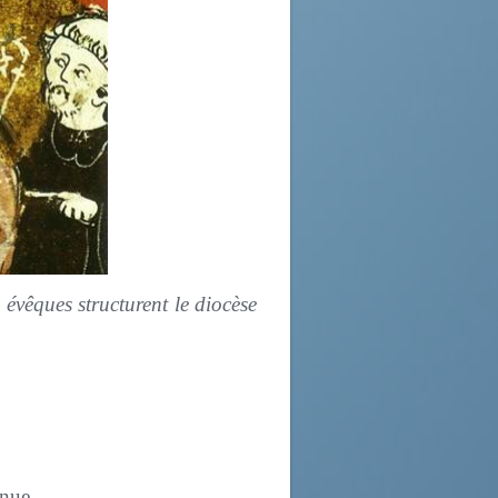
évêques structurent le diocèse
nnue.