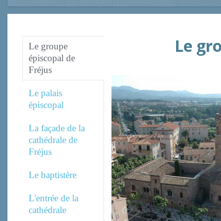
Le gro
Le groupe
épiscopal de
Fréjus
Le palais
épiscopal
La façade de la
cathédrale de
Fréjus
Le baptistère
L'entrée de la
cathédrale