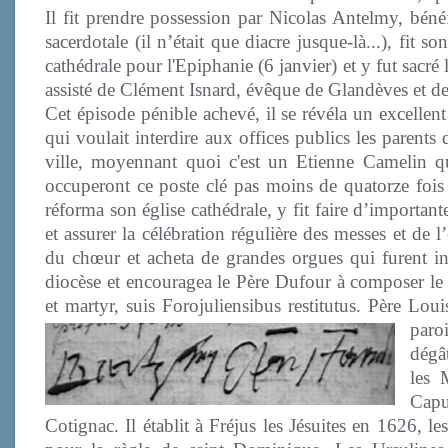
Il fit prendre possession par Nicolas Antelmy, bénéf
sacerdotale (il n’était que diacre jusque-là...), fit 
cathédrale pour l'Epiphanie (6 janvier) et y fut sacr
assisté de Clément Isnard, évêque de Glandèves et de
Cet épisode pénible achevé, il se révéla un excelle
qui voulait interdire aux offices publics les parents
ville, moyennant quoi c'est un Etienne Camelin qu
occuperont ce poste clé pas moins de quatorze fois 
réforma son église cathédrale, y fit faire d’importante
et assurer la célébration régulière des messes et de 
du chœur et acheta de grandes orgues qui furent ins
diocèse et encouragea le Père Dufour à composer le
et martyr, suis Forojuliensibus restitutus. Père Lou
paroi
dégât
les 
Capu
Cotignac. Il établit à Fréjus les Jésuites en 1626, 