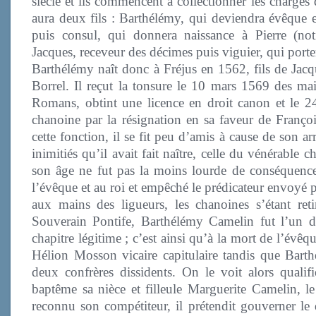
siècle et ils commencent à collectionner les charges 
aura deux fils : Barthélémy, qui deviendra évêque e
puis consul, qui donnera naissance à Pierre (not
Jacques, receveur des décimes puis viguier, qui porter
Barthélémy naît donc à Fréjus en 1562, fils de Jacq
Borrel. Il reçut la tonsure le 10 mars 1569 des ma
Romans, obtint une licence en droit canon et le 
chanoine par la résignation en sa faveur de Franço
cette fonction, il se fit peu d’amis à cause de son a
inimitiés qu’il avait fait naître, celle du vénérable
son âge ne fut pas la moins lourde de conséquences
l’évêque et au roi et empêché le prédicateur envoyé p
aux mains des ligueurs, les chanoines s’étant ret
Souverain Pontife, Barthélémy Camelin fut l’un de
chapitre légitime ; c’est ainsi qu’à la mort de l’év
Hélion Mosson vicaire capitulaire tandis que Bart
deux confrères dissidents. On le voit alors qualif
baptême sa nièce et filleule Marguerite Camelin, le
reconnu son compétiteur, il prétendit gouverner le