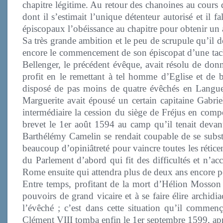
chapitre légitime. Au retour des chanoines au cours 
dont il s’estimait l’unique détenteur autorisé et il 
épiscopaux l’obéissance au chapitre pour obtenir un
Sa très grande ambition et le peu de scrupule qu’il
encore le commencement de son épiscopat d’une tache
Bellenger, le précédent évêque, avait résolu de donne
profit en le remettant à tel homme d’Eglise et de b
disposé de pas moins de quatre évêchés en Langu
Marguerite avait épousé un certain capitaine Gabriel
intermédiaire la cession du siège de Fréjus en comp
brevet le 1er août 1594 au camp qu’il tenait devant
Barthélémy Camelin se rendait coupable de se subst
beaucoup d’opiniâtreté pour vaincre toutes les rétic
du Parlement d’abord qui fit des difficultés et n’ac
Rome ensuite qui attendra plus de deux ans encore 
Entre temps, profitant de la mort d’Hélion Mosson e
pouvoirs de grand vicaire et à se faire élire archid
l’évêché ; c’est dans cette situation qu’il commen
Clément VIII tomba enfin le 1er septembre 1599, aprè