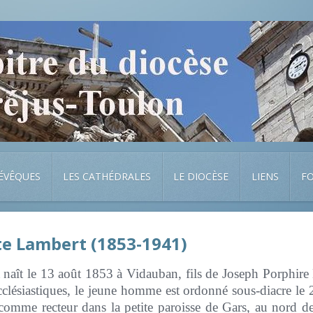
 ÉVÊQUES
LES CATHÉDRALES
LE DIOCÈSE
LIENS
F
te
Lambert
(1853-1941)
naît le 13 août 1853 à Vidauban, fils de Joseph Porphire
ecclésiastiques, le jeune homme est ordonné sous-diacre le 
comme recteur dans la petite paroisse de Gars, au nord d