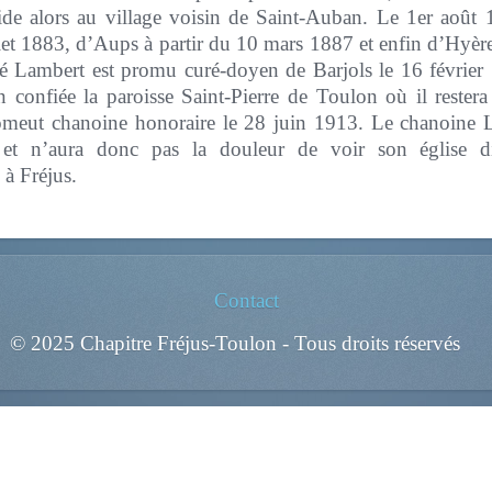
side alors au village voisin de Saint-Auban. Le 1er août
let 1883, d’Aups à partir du 10 mars 1887 et enfin d’Hyères
bé Lambert est promu curé-doyen de Barjols le 16 février 
n confiée la paroisse Saint-Pierre de Toulon où il restera 
romeut chanoine honoraire le 28 juin 1913. Le chanoine 
t n’aura donc pas la douleur de voir son église dis
à Fréjus.
Contact
© 2025 Chapitre Fréjus-Toulon - Tous droits réservés