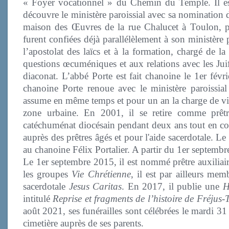
« Foyer vocationnel » du Chemin du Temple. Il est
découvre le ministère paroissial avec sa nomination d
maison des Œuvres de la rue Chalucet à Toulon, pui
furent confiées déjà parallélèlement à son ministère
l’apostolat des laïcs et à la formation, chargé de l
questions œcuméniques et aux relations avec les Juif
diaconat. L’abbé Porte est fait chanoine le 1er févr
chanoine Porte renoue avec le ministère paroissia
assume en même temps et pour un an la charge de vica
zone urbaine. En 2001, il se retire comme prêtr
catéchuménat diocésain pendant deux ans tout en cont
auprès des prêtres âgés et pour l'aide sacerdotale. 
au chanoine Félix Portalier. A partir du 1er septembre
Le 1er septembre 2015, il est nommé prêtre auxiliai
les groupes
Vie Chrétienne
, il est par ailleurs mem
sacerdotale
Jesus Caritas
. En 2017, il publie une
H
intitulé
Reprise et fragments de l’histoire de Fréjus
août 2021, ses funérailles sont célébrées le mardi 3
cimetière auprès de ses parents.