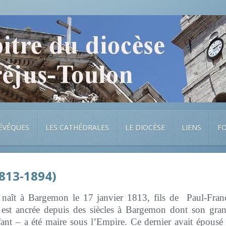
 ÉVÊQUES
LES CATHÉDRALES
LE DIOCÈSE
LIENS
F
1813-1894)
t naît à Bargemon le 17 janvier 1813, fils de Paul-Fran
e est ancrée depuis des siècles à Bargemon dont son gr
fant – a été maire sous l’Empire. Ce dernier avait épous