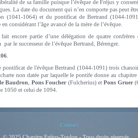
 libéralité de sa famille puisque l’évêque de Fréjus y conse
gues. La date du document qui n’en comporte pas peut être 
ion (1041-1064) et du pontificat de Bertrand (1044-1091)
e en considérant l’âge avancé de la mère de l’évêque.
fait encore partie d’une délégation de quatre confrères
n par le successeur de l’évêque Bertrand, Bérenger.
206
.
le pontificat de l'évêque Bertrand (1044-1091) trois chano
harte non datée par laquelle le pontife donne au chapitre d
de Baudron
,
Pons Foucher
(Fulcherius) et
Pons Gruer
(G
de 1050 et celui de 1094.
Contact
© 2025 Chapitre Fréjus-Toulon - Tous droits réservés