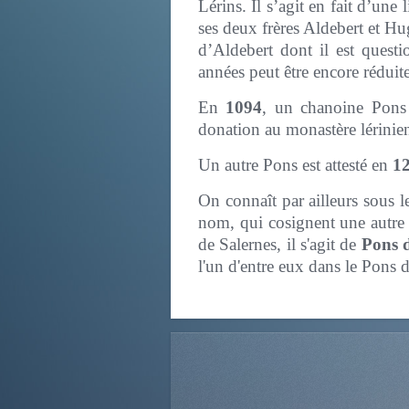
Lérins. Il s’agit en fait d’une
ses deux frères Aldebert et Hu
d’Aldebert dont il est quest
années peut être encore réduit
En
1094
, un chanoine Pons 
donation au monastère lérinie
Un autre Pons est attesté en
1
On connaît par ailleurs sous 
nom, qui cosignent une autre c
de Salernes, il s'agit de
Pons 
l'un d'entre eux dans le Pons 