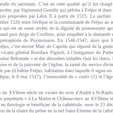
talle du sacristain. C’est en cette qualité qu’il fut charg
diocèse, par Sigismond Gentilis qui prêcha à Fréjus et dans 
ces proposées par Léon X à partir de 1515. Le sacriste M
embre 1526 entre l'évêque et la communauté de Fréjus au su
s qui est en outre revêtu de la dignité de protonotaire ap
baud puis Ange de Confinio, pour enquêter à la demande de
 préceptorie de Puymoisson. En 1546-1547, alors que J
Fréjus, c’est encore Marc de Caprilis qui répond de la gesti
e vicaire général Boniface Pignoli, à l’instigation du Par
ndue Réformée » et des désordres installés chez les clercs
uine et de la pauvreté de l’église, la rareté du service divi
de pas (il habite Fréjus, habitation dans laquelle il signe u
vêque, le 8 mai 1517), l’immoralité du « curé» (1) et l’âg
fin du XVIème siècle un vicaire du nom d'André à St-Raph
res perpétuels » à La Martre et Châteauvieux au XVIIème si
 en théologie et bénéficier de la cathédrale, mort le 23 dé
us de la chaire du prône en la nef Saint-Etienne de la cathé