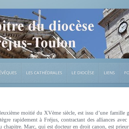
 ÉVÊQUES
LES CATHÉDRALES
LE DIOCÈSE
LIENS
F
deuxième moitié du XVème siècle, est issu d’une famille gé
tègre rapidement à Fréjus, contractant des alliances avec 
 chapitre. Marc, qui est docteur en droit canon, est prieur