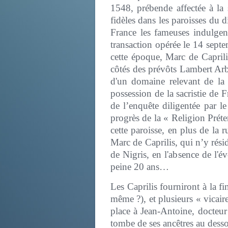
1548, prébende affectée à la s
fidèles dans les paroisses du 
France les fameuses indulgen
transaction opérée le 14 sept
cette époque, Marc de Caprili
côtés des prévôts Lambert Ar
d'un domaine relevant de la
possession de la sacristie de 
de l’enquête diligentée par l
progrès de la « Religion Préte
cette paroisse, en plus de la r
Marc de Caprilis, qui n’y rési
de Nigris, en l'absence de l'é
peine 20 ans…
Les Caprilis fourniront à la 
même ?), et plusieurs « vicai
place à Jean-Antoine, docteur
tombe de ses ancêtres au desso