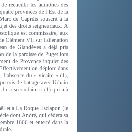
é de recueillir les aumônes des
quatre provinces de l’Est de la
arc de Caprilis souscrit à la
jet des droits seigneuriaux. A
ostolique est commissaire, aux
 Clément VII sur l'aliénation
ean de Glandèves a déjà pris
on de la paroisse de Puget lors
lement de Provence inquiet des
. Effectivement on déplore dans
n, l’absence du « vicaire » (1),
n permis de battage avec Urbain
e du « secondaire » (1) qui a à
aël et à La Roque Esclapon (le
ècle dont André, qui cèdera sa
cembre 1666 et enterré dans la
drale.