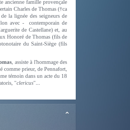
te ancienne famille provençale
 certain Charles de Thomas (†ca
 de la lignée des seigneurs de
 Toulon avec - contemporain de
rguerite de Castellane) et, au
veux Honoré de Thomas (fils de
onotaire du Saint-Siège (fils
homas
, assiste à l'hommage des
sté comme prieur, de Pennafort,
comme témoin dans un acte du 18
toris, "
clericus
"...