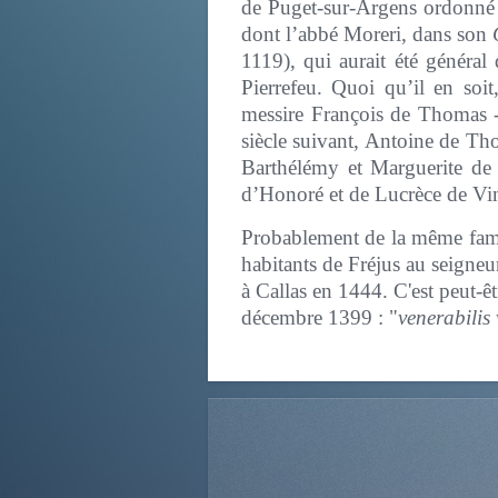
de Puget-sur-Argens ordonné p
dont l’abbé Moreri, dans son
1119), qui aurait été général
Pierrefeu. Quoi qu’il en soit
messire François de Thomas - 
siècle suivant, Antoine de Th
Barthélémy et Marguerite de 
d’Honoré et de Lucrèce de Vint
Probablement de la même famil
habitants de Fréjus au seigneu
à Callas en 1444. C'est peut-ê
décembre 1399 : "
venerabilis