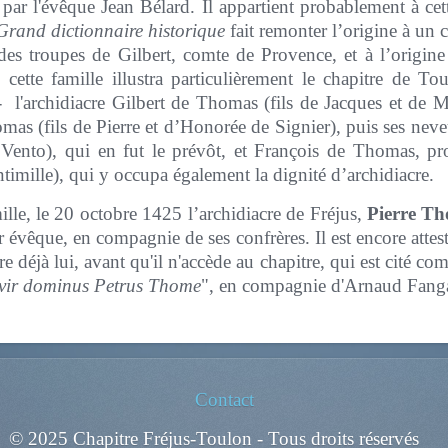
ar l'évêque Jean Bélard. Il appartient probablement à cet
Grand dictionnaire historique
fait remonter l’origine à un
 des troupes de Gilbert, comte de Provence, et à l’origine
, cette famille illustra particulièrement le chapitre de
l'archidiacre Gilbert de Thomas (fils de Jacques et de Ma
omas (fils de Pierre et d’Honorée de Signier), puis ses ne
Vento), qui en fut le prévôt, et François de Thomas, prot
imille), qui y occupa également la dignité d’archidiacre.
le, le 20 octobre 1425 l’archidiacre de Fréjus,
Pierre T
r évêque, en compagnie de ses confrères. Il est encore atte
tre déjà lui, avant qu'il n'accède au chapitre, qui est cité 
 vir dominus Petrus Thome
", en compagnie d'Arnaud Fanga
Contact
© 2025 Chapitre Fréjus-Toulon - Tous droits réservés