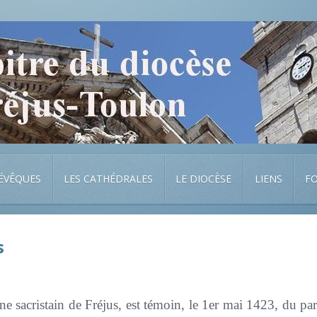
 ÉVÊQUES
LES CATHÉDRALES
LE DIOCÈSE
LIENS
F
s
ne sacristain de Fréjus, est témoin, le 1er mai 1423, du par