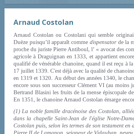
Arnaud Costolan
Arnaud Costolan ou Costolani qui semble originair
Duèze puisqu’il apparaît comme
dispensator
de la m
proche du juriste Pierre Antiboul, l’ « avocat des co
agricole à Draguignan en 1333, et appartient encore
qualifié de vénérable chanoine, quand il est reçu à l
17 juillet 1339. C'est déjà avec la qualité de chano
en 1319 et 1320. Au début des années 1340, le chan
encore sous son successeur Clément VI (au moins jus
Bertrand Blasini les fruits de la mense épiscopale d
En 1351, le chanoine Arnaud Costolan émarge encor
(1) La noble famille dracénoise des Costolan, allié
dans la chapelle Saint-Jean de l'église Notre-Da
Costolan puis, selon les termes de son testament en
Pierre II de Lamanon, seigneur de Vidauban, neveu 