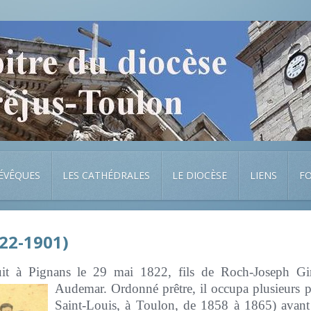
 ÉVÊQUES
LES CATHÉDRALES
LE DIOCÈSE
LIENS
F
822-1901)
uit à Pignans le 29 mai 1822, fils de Roch-Joseph Gi
Audemar.
Ordonné prêtre, il occupa plusieurs p
Saint-Louis, à Toulon, de 1858 à 1865) avant