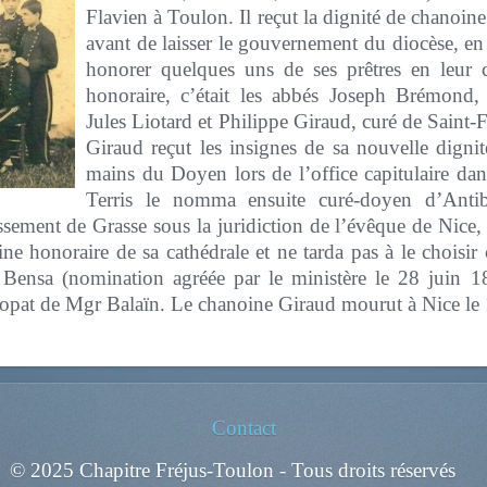
Flavien à Toulon. Il reçut la dignité de chanoin
avant de laisser le gouvernement du diocèse, e
honorer quelques uns de ses prêtres en leur c
honoraire, c’était les abbés Joseph Brémond,
Jules Liotard et Philippe Giraud, curé de Saint
Giraud reçut les insignes de sa nouvelle digni
mains du Doyen lors de l’office capitulaire dan
Terris le nomma ensuite curé-doyen d’Anti
ssement de Grasse sous la juridiction de l’évêque de Nice,
ne honoraire de sa cathédrale et ne tarda pas à le choisi
ensa (nomination agréée par le ministère le 28 juin 18
scopat de Mgr Balaïn. Le chanoine Giraud mourut à Nice le 
Contact
© 2025 Chapitre Fréjus-Toulon - Tous droits réservés