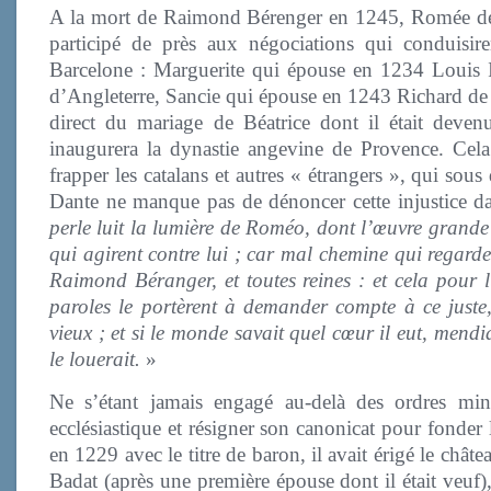
A la mort de Raimond Bérenger en 1245, Romée de 
participé de près aux négociations qui conduisi
Barcelone : Marguerite qui épouse en 1234 Louis I
d’Angleterre, Sancie qui épouse en 1243 Richard de C
direct du mariage de Béatrice dont il était deven
inaugurera la dynastie angevine de Provence. Cela 
frapper les catalans et autres « étrangers », qui so
Dante ne manque pas de dénoncer cette injustice d
perle luit la lumière de Roméo, dont l’œuvre grande
qui agirent contre lui ; car mal chemine qui regarde 
Raimond Béranger, et toutes reines : et cela pour 
paroles le portèrent à demander compte à ce juste, 
vieux ; et si le monde savait quel cœur il eut, mend
le louerait.
»
Ne s’étant jamais engagé au-delà des ordres min
ecclésiastique et résigner son canonicat pour fonder 
en 1229 avec le titre de baron, il avait érigé le ch
Badat (après une première épouse dont il était veuf