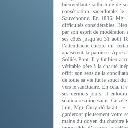
bienveillante sollicitude de 
consécration sacerdotale 
Sauvebonne. En 1836, Mgr Mi
difficultés considérables. Bien
par son esprit de modération 
ses côtés jusqu’au 31 août 18
l’attendaient encore un cer
apaisèrent la paroisse. Aprè
Solliès-Pont. Il y fut bien acc
véritable père à la charité in
offrir son sens de la concilia
de toute sa vie fut le souci du r
vers le sanctuaire. En cela, il
ses derniers jours, il entour
séminaires diocésains. Ce zèle
juin, Mgr Oury déclarait : « 
garderont pieusement votre sou
mains du doyen du chapitre lors
impossible d’assurer la célé