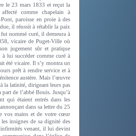
re le 23 mars 1833 et reçut la
 affecté comme chapelain à
ont, paroisse en proie à des
e, il réussit à rétablir la paix
y fut nommé curé, il demeura à
858, vicaire de Puget-Ville où
son jugement sûr et pratique
8 à lui succéder comme curé à
it été vicaire. Il s’y montra un
ours prêt à rendre service et à
pénitence austère. Mais l’œuvre
 la latinité, dirigeant leurs pas
la part de l’abbé Bouis. Jusqu’à
nt qui étaient entrés dans les
 annonçant dans sa lettre du 25
 de vos mains et de votre cœur
 les insignes de sa dignité des
infirmités venant, il lui devint
la communion dans l’église de