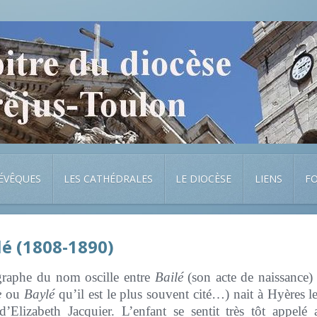
 ÉVÊQUES
LES CATHÉDRALES
LE DIOCÈSE
LIENS
F
lé (1808-1890)
ographe du nom oscille entre
Bailé
(son acte de naissance
e
ou
Baylé
qu’il est le plus souvent cité…) nait à Hyères le
d’Elizabeth Jacquier. L’enfant se sentit très tôt appelé 