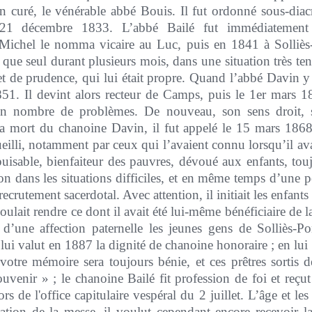
son curé, le vénérable abbé Bouis. Il fut ordonné sous-diac
le 21 décembre 1833. L’abbé Bailé fut immédiatement
chel le nomma vicaire au Luc, puis en 1841 à Solliès-P
 que seul durant plusieurs mois, dans une situation très tendu
et de prudence, qui lui était propre. Quand l’abbé Davin 
51. Il devint alors recteur de Camps, puis le 1er mars 1
tain nombre de problèmes. De nouveau, son sens droit, 
s la mort du chanoine Davin, il fut appelé le 15 mars 186
ueilli, notamment par ceux qui l’avaient connu lorsqu’il ava
épuisable, bienfaiteur des pauvres, dévoué aux enfants, touj
tion dans les situations difficiles, et en même temps d’une 
ecrutement sacerdotal. Avec attention, il initiait les enfants à
 voulait rendre ce dont il avait été lui-même bénéficiaire de 
a d’une affection paternelle les jeunes gens de Solliès-Po
 lui valut en 1887 la dignité de chanoine honoraire ; en lui
votre mémoire sera toujours bénie, et ces prêtres sortis
venir » ; le chanoine Bailé fit profession de foi et reçut
 de l'office capitulaire vespéral du 2 juillet. L’âge et les 
bration de la messe, il voulut cependant encore recevoir 