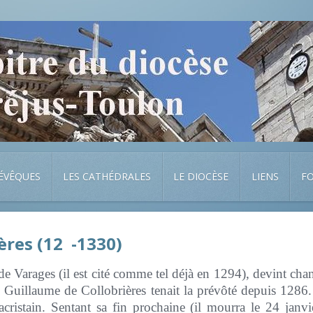
 ÉVÊQUES
LES CATHÉDRALES
LE DIOCÈSE
LIENS
F
ères (12 -1330)
e Varages (il est cité comme tel déjà en 1294), devint cha
 Guillaume de Collobrières tenait la prévôté depuis 1286
cristain. Sentant sa fin prochaine (il mourra le 24 janvie