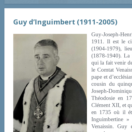
Guy d’Inguimbert (1911-2005)
Guy-Joseph-Henri
1911. Il est le 
(1904-1979), lieu
(1878-1940). La f
qui la fait venir 
le Comtat Venaiss
pape et d’ecclési
cousin du quinqu
Joseph-Dominique
Théodosie en 173
Clément XII, et qu
en 1735 où il ét
Inguimbertine » 
Venaissin. Guy d