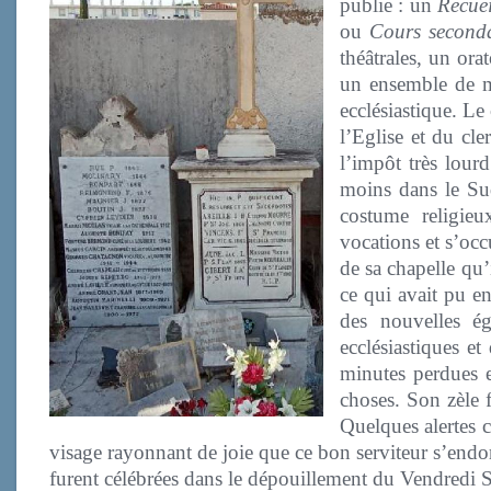
publie : un
Recuei
ou
Cours seconda
théâtrales, un ora
un ensemble de m
ecclésiastique. Le
l’Eglise et du cle
l’impôt très lourd
moins dans le Sud
costume religieu
vocations et s’occ
de sa chapelle qu’
ce qui avait pu en
des nouvelles é
ecclésiastiques e
minutes perdues e
choses. Son zèle 
Quelques alertes ca
visage rayonnant de joie que ce bon serviteur s’endo
furent célébrées dans le dépouillement du Vendredi Sa