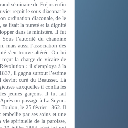
 grand séminaire de Fréjus enfin
vier reçoit le sous-diaconat le
on ordination diaconale, de le
e lisait la pureté et la dignité
opper dans le ministère. Il fut
 Sous l’autorité du chanoine
n, mais aussi l’association des
té s’en trouve altérée. On lui
 reçut la charge de vicaire de
 Révolution : il s’employa à la
 1837, il gagna surtout l’estime
il devint curé du Beausset. Là
igieuses auxquelles il confia les
es jeunes garçons. Il fut fait
. Après un passage à La Seyne-
 Toulon, le 25 février 1862. Il
ut embellie par ses soins et une
 vie spirituelle de la paroisse,
e 20 juillet 1864, c'est lui qui