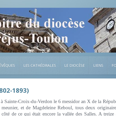
 ÉVÊQUES
LES CATHÉDRALES
LE DIOCÈSE
LIENS
F
1802-1893)
t à Sainte-Croix-du-Verdon le 6 messidor an X de la Républ
r, meunier, et de Magdeleine Reboul, tous deux originair
côté de ce qui était encore la vallée des Salles. A treize