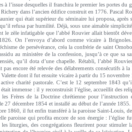
s à l’issue desquelles il franchira le premier les portes du
ichery dans l’ancien édifice construit en 1776. Pascal Rou
unier qui était supérieur du séminaire lui proposa, après s
’il refusa par humilité. Déjà, sous une aimable simplicité, s
t le zèle infatigable que l’abbé Rouvier allait bientôt dével
t 1826. On l’envoya d’abord comme vicaire à Brignoles.
téchisme de persévérance, créa la confrérie de saint Omobo
ssidu au ministère de la confession, jusqu’à ce que sa san
nsiés, qu’il dota d’une chapelle. Rétabli, l’abbé Rouvier
it pas encore été relevée des délabrements consécutifs à la
 Valette dont il fut ensuite vicaire à partir du 15 novembre
n active charité pastorale. C’est le 12 septembre 1843 qu’
 était immense : il y reconstruisit l’église, accueillit des rel
e les Frères de la Doctrine chrétienne pour l’instruction d
le 27 décembre 1854 et installé au début de l’année 1855
e 1860, il fut enfin transféré à la paroisse Saint-Louis, de
elle paroisse qui profita encore de son énergie : l’église f
les liturgies, des congrégations fleurirent pour stimuler la
stration de l’hospice civil à la veille de sa laïcisation. L