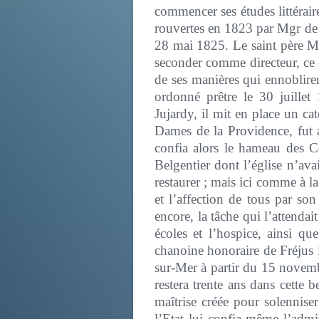
commencer ses études littéraire
rouvertes en 1823 par Mgr de R
28 mai 1825. Le saint père Ma
seconder comme directeur, ce qu
de ses manières qui ennobliren
ordonné prêtre le 30 juille
Jujardy, il mit en place un ca
Dames de la Providence, fut a
confia alors le hameau des Ce
Belgentier dont l’église n’ava
restaurer ; mais ici comme à la
et l’affection de tous par so
encore, la tâche qui l’attendait
écoles et l’hospice, ainsi qu
chanoine honoraire de Fréjus 
sur-Mer à partir du 15 novembr
restera trente ans dans cette b
maîtrise créée pour solenniser 
l’Etat lui confia même l’admini