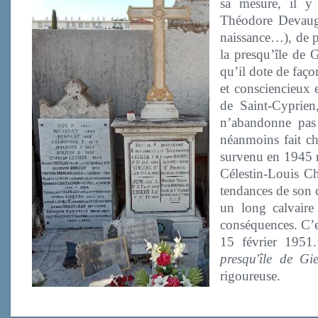
sa mesure, il y
Théodore Devauge
naissance…), de po
la presqu’île de 
qu’il dote de faço
et consciencieux
de Saint-Cyprien
n’abandonne pas 
néanmoins fait c
survenu en 1945 ra
Célestin-Louis Cha
tendances de son c
un long calvaire
conséquences. C’e
15 février 1951.
presqu'île de Gi
rigoureuse.