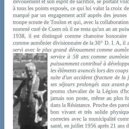
dévouement et son esprit de sacrifice, se portant 
à tous les points exposés, ce qui lui valut la croix 
marqué par un engagement actif auprès des jeunes : 
troupe scoute de Toulon et qui, avec la collaboratio
nommé curé de Cuers où il ne resta qu'un an an puis
1938, il est distingué comme chanoine honoraire
comme aumônier divisionnaire de la 30° D. I. A, il a é
servi avec le plus grand dévouement comme aumôni
service à 58 ans comme aumônier
puissamment contribué à développer 
les éléments avancés lors des coup
suite d'un accident (fracture de l
ses séjours prolongés aux avant-p
promu chevalier de la Légion d'honn
jamais son poste, même au plus f
dans la Résistance. Proche des paroi
bon vivant et très solide physique
correctes avec la municipalité comm
santé, en juillet 1956 après 21 an