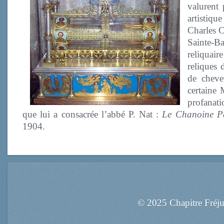
valurent 
artistiqu
Charles C
Sainte-Ba
reliquair
reliques 
de cheve
certaine 
profanati
que lui a consacrée l’abbé P. Nat :
Le Chanoine Pa
1904.
© 2025 Chapitre Fréj