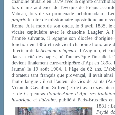
chanoine titulaire en 1879 avec la dignité d’archidi
lors d'une audience de l'évêque de Fréjus accordé
Vatican, lors de sa promenade hebdomadaire, L
proprio
le titre de missionnaire apostolique au neve
Rome. A la mort de son oncle, le 8 avril 1885, le 
vicaire capitulaire avec le chanoine Laugier. A 
l’année suivante, il regagne son diocèse d’origine 
fonction en 1886 et redevient chanoine honoraire de
directeur de la
Semaine religieuse
d’Avignon, et cur
dans la cité des papes, où l'archevêque l'installe l
devient finalement curé-archiprêtre d’Apt en 1898. I
Jaume) le 19 août 1904, à l’âge de 62 ans. L’abbé 
d’orateur tant français que provençal, il avait ain
l'autre langue : il est l’auteur de vies de saints (
Véran de Cavaillon, Siffrein) et de travaux savants sur
et de Carpentras (
Sainte-Anne d’Apt, ses tradition
historique et littéraire
, publié à Paris-Bruxelles e
1881 ;
Le
Peytié d