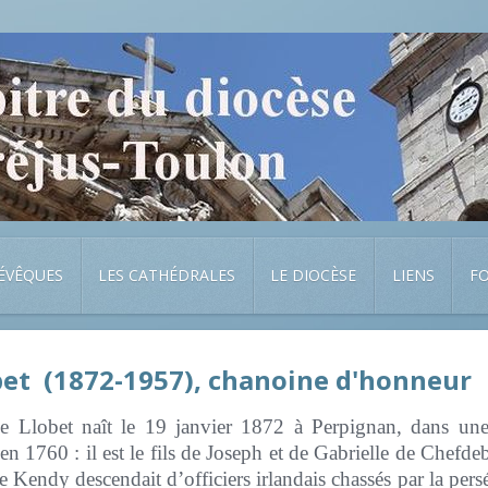
 ÉVÊQUES
LES CATHÉDRALES
LE DIOCÈSE
LIENS
F
bet (1872-1957), chanoine d'honneur
e Llobet naît le 19 janvier 1872 à Perpignan, dans une 
 en 1760 : il est le fils de Joseph et de Gabrielle de Chefd
Kendy descendait d’officiers irlandais chassés par la persé