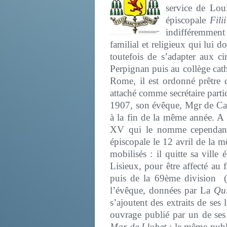
service de Lou
épiscopale
Fil
indifféremment
familial et religieux qui lui 
toutefois de s’adapter aux c
Perpignan puis au collège cat
Rome, il est ordonné prêtre 
attaché comme secrétaire parti
1907, son évêque, Mgr de Cars
à la fin de la même année. A l
XV qui le nomme cependant é
épiscopale le 12 avril de la 
mobilisés : il quitte sa vill
Lisieux, pour être affecté a
puis de la 69ème division (i
l’évêque, données par La
Qui
s’ajoutent des extraits de se
ouvrage publié par un de ses
Mgr de Llobet
; le même publ