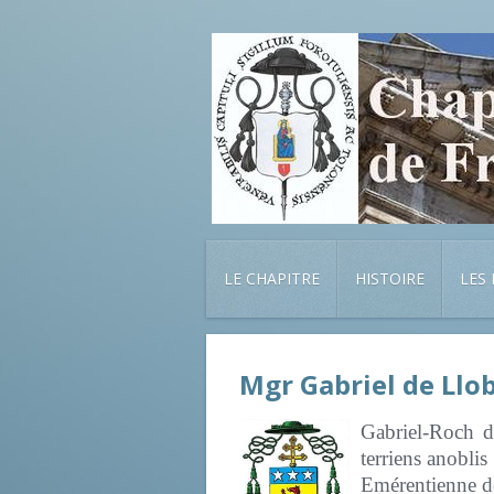
LE CHAPITRE
HISTOIRE
LES
Mgr Gabriel de Llo
Gabriel-Roch d
terriens anoblis
Emérentienne de 