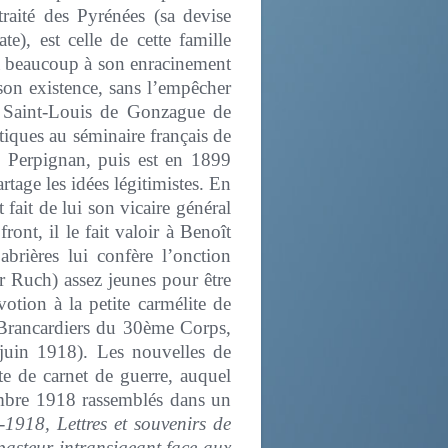
raité des Pyrénées (sa devise
e), est celle de cette famille
a beaucoup à son enracinement
 son existence, sans l’empêcher
le Saint-Louis de Gonzague de
iques au séminaire français de
e Perpignan, puis est en 1899
tage les idées légitimistes. En
ait de lui son vicaire général
ont, il le fait valoir à Benoît
rières lui confère l’onction
r Ruch) assez jeunes pour être
otion à la petite carmélite de
 Brancardiers du 30ème Corps,
 juin 1918). Les nouvelles de
e de carnet de guerre, auquel
tembre 1918 rassemblés dans un
918, Lettres et souvenirs de
asteur intransigeant face aux