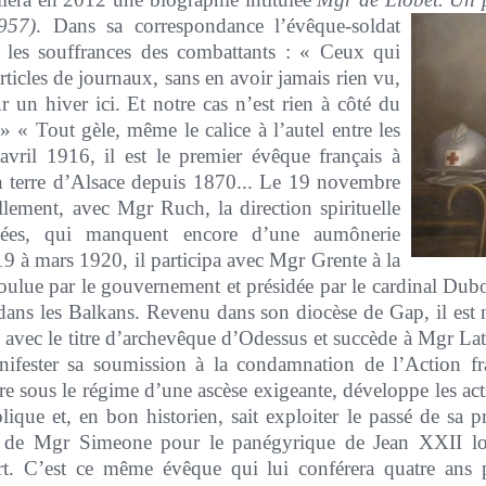
957)
.
Dans sa correspondance l’évêque-soldat
t les souffrances des combattants : « Ceux qui
articles de journaux, sans en avoir jamais rien vu,
ur un hiver ici. Et notre cas n’est rien à côté du
» « Tout gèle, même le calice à l’autel entre les
vril 1916, il est le premier évêque français à
en terre d’Alsace depuis 1870... Le 19 novembre
lement, avec Mgr Ruch, la direction spirituelle
rmées, qui manquent encore d’une aumônerie
9 à mars 1920, il participa avec Mgr Grente à la
oulue par le gouvernement et présidée par le cardinal Dubo
t dans les Balkans. Revenu dans son diocèse de Gap, il es
avec le titre d’archevêque d’Odessus et succède à Mgr Latty
anifester sa soumission à la condamnation de l’Action f
e sous le régime d’une ascèse exigeante, développe les act
que et, en bon historien, sait exploiter le passé de sa pr
nce de Mgr Simeone pour le panégyrique de Jean XXII l
t. C’est ce même évêque qui lui conférera quatre ans p