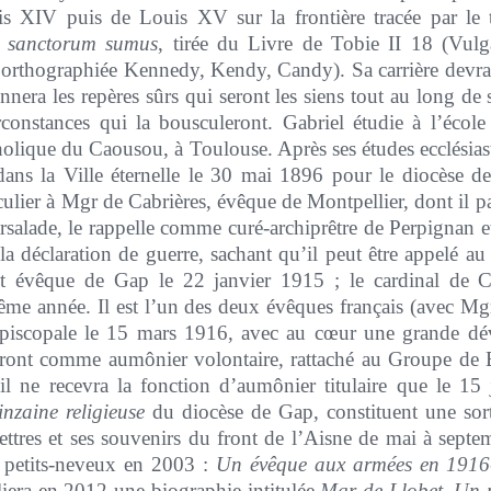
is XIV puis de Louis XV sur la frontière tracée par le t
ii sanctorum sumus
, tirée du Livre de Tobie II 18 (Vulgat
 orthographiée Kennedy, Kendy, Candy). Sa carrière devr
donnera les repères sûrs qui seront les siens tout au long de
irconstances qui la bousculeront. Gabriel étudie à l’éco
holique du Caousou, à Toulouse. Après ses études ecclésiast
dans la Ville éternelle le 30 mai 1896 pour le diocèse d
culier à Mgr de Cabrières, évêque de Montpellier, dont il par
alade, le rappelle comme curé-archiprêtre de Perpignan et f
a déclaration de guerre, sachant qu’il peut être appelé au fr
vêque de Gap le 22 janvier 1915 ; le cardinal de Cab
même année. Il est l’un des deux évêques français (avec Mg
e épiscopale le 15 mars 1916, avec au cœur une grande dév
u front comme aumônier volontaire, rattaché au Groupe de
l ne recevra la fonction d’aumônier titulaire que le 15
nzaine religieuse
du diocèse de Gap, constituent une sort
s lettres et ses souvenirs du front de l’Aisne de mai à sep
 petits-neveux en 2003 :
Un évêque aux armées en 1916-1
iera en 2012 une biographie intitulée
Mgr de Llobet. Un p