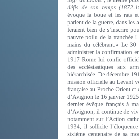
défis de son temps (1872-1
évoque la boue et les rats e
parlent de la guerre, dans les 
feraient bien de s’inscrire po
pauvre poilu de la tranchée ! 
mains du célébrant.» Le 30 a
administrer la confirmation 
1917 Rome lui confie officiel
des ecclésiastiques aux a
hiérarchisée. De décembre 191
mission officielle au Levant v
française au Proche-Orient e
d’Avignon le 16 janvier 1925 
dernier évêque français à m
d’Avignon, il continue de vivr
notamment sur l’Action catholi
1934, il sollicite l’éloque
sixième centenaire de sa mor