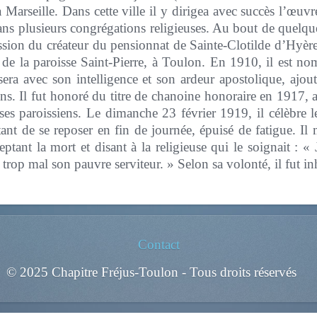
 Marseille. Dans cette ville il y dirigea avec succès l’œuv
ans plusieurs congrégations religieuses. Au bout de quelque
ssion du créateur du pensionnat de Sainte-Clotilde d’Hyèr
é de la paroisse Saint-Pierre, à Toulon. En 1910, il est
era avec son intelligence et son ardeur apostolique, ajouta
s. Il fut honoré du titre de chanoine honoraire en 1917, au
 ses paroissiens. Le dimanche 23 février 1919, il célèbre l
tant de se reposer en fin de journée, épuisé de fatigue. I
eptant la mort et disant à la religieuse qui le soignait : «
trop mal son pauvre serviteur. » Selon sa volonté, il fut 
Contact
© 2025 Chapitre Fréjus-Toulon - Tous droits réservés