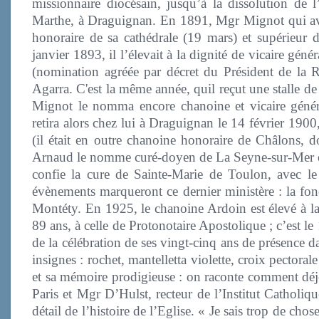
missionnaire diocésain, jusqu’à la dissolution de l
Marthe, à Draguignan. En 1891, Mgr Mignot qui ava
honoraire de sa cathédrale (19 mars) et supérieur 
janvier 1893, il l’élevait à la dignité de vicaire géné
(nomination agréée par décret du Président de la
Agarra. C'est la même année, quil reçut une stalle d
Mignot le nomma encore chanoine et vicaire géné
retira alors chez lui à Draguignan le 14 février 1900
(il était en outre chanoine honoraire de Châlons,
Arnaud le nomme curé-doyen de La Seyne-sur-Mer et,
confie la cure de Sainte-Marie de Toulon, avec le
évènements marqueront ce dernier ministère : la fond
Montéty. En 1925, le chanoine Ardoin est élevé à la 
89 ans, à celle de Protonotaire Apostolique ; c’est l
de la célébration de ses vingt-cinq ans de présence d
insignes : rochet, mantelletta violette, croix pector
et sa mémoire prodigieuse : on raconte comment déj
Paris et Mgr D’Hulst, recteur de l’Institut Catholiqu
détail de l’histoire de l’Eglise. « Je sais trop de chose