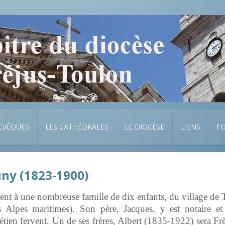
 ÉVÊQUES
LES CATHÉDRALES
LE DIOCÈSE
LIENS
F
ny (1823-1900)
nt à une nombreuse famille de dix enfants, du village de
s Alpes maritimes). Son père, Jacques, y est notaire et
tien fervent. Un de ses frères, Albert (1835-1922) sera Fr