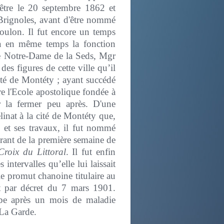
prêtre le 20 septembre 1862 et
Brignoles, avant d'être nommé
Toulon. Il fut encore un temps
ça en même temps la fonction
 de Notre-Dame de la Seds, Mgr
es figures de cette ville qu’il
cité de Montéty ; ayant succédé
re l'Ecole apostolique fondée à
r la fermer peu après. D'une
linat à la cité de Montéty que,
 et ses travaux, il fut nommé
urant de la première semaine de
roix du Littoral
. Il fut enfin
ntervalles qu’elle lui laissait
 promut chanoine titulaire au
 par décret du 7 mars 1901.
mbe après un mois de maladie
 La Garde.