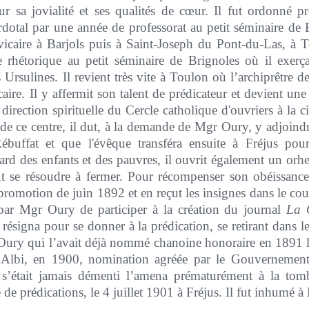
ur sa jovialité et ses qualités de cœur. Il fut ordonné 
dotal par une année de professorat au petit séminaire de 
 vicaire à Barjols puis à Saint-Joseph du Pont-du-Las, à 
rhétorique au petit séminaire de Brignoles où il exer
Ursulines. Il revient très vite à Toulon où l’archiprêtre
re. Il y affermit son talent de prédicateur et devient une d
a direction spirituelle du Cercle catholique d'ouvriers à la 
 de ce centre, il dut, à la demande de Mgr Oury, y adjoind
ébuffat et que l'évêque transféra ensuite à Fréjus pou
rd des enfants et des pauvres, il ouvrit également un orhe
dut se résoudre à fermer. Pour récompenser son obéissance
promotion de juin 1892 et en reçut les insignes dans le co
é par Mgr Oury de participer à la création du journal
La C
signa pour se donner à la prédication, se retirant dans les i
Oury qui l’avait déjà nommé chanoine honoraire en 1891 le
Albi, en 1900, nomination agréée par le Gouvernement
 s’était jamais démenti l’amena prématurément à la to
 de prédications, le 4 juillet 1901 à Fréjus. Il fut inhumé à