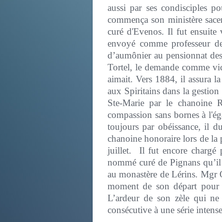
aussi par ses condisciples po
commença son ministère sacer
curé d'Evenos. Il fut ensuite
envoyé comme professeur de 
d’aumônier au pensionnat des 
Tortel, le demande comme vicai
aimait. Vers 1884, il assura l
aux Spiritains dans la gestion
Ste-Marie par le chanoine R
compassion sans bornes à l'éga
toujours par obéissance, il 
chanoine honoraire lors de la 
juillet. Il fut encore charg
nommé curé de Pignans qu’il ré
au monastère de Lérins. Mgr 
moment de son départ pour 
L’ardeur de son zèle qui ne
consécutive à une série intense