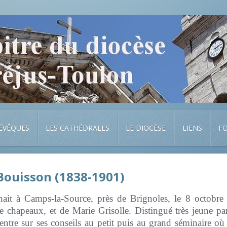
 ÉVÊQUES
LES CATHÉDRALES
LE DIOCÈSE
LIENS
F
Bouisson (1838-1901)
ait à Camps-la-Source, près de Brignoles, le 8 octobre 1
e chapeaux, et de Marie Grisolle. Distingué très jeune par 
 entre sur ses conseils au petit puis au grand séminaire où i