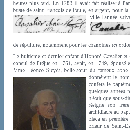
heures plus tard. En 1783 il avait fait réaliser à Pa
buste de saint François de Paule, en argent, pour la c
ville l'année suiv
de sépulture, notamment pour les chanoines (
cf
ordon
Le huitième et dernier enfant d'Honoré Cavalier e
consul de Fréjus en 1761, avait, en 1749, épousé
Mme Léonce Sieyès, belle-sœur du fameux abbé S
donnèrent le no
conféra le baptême
quelques années pl
n'était que sous-di
résigne son frè
archidiacre au bapt
plaça en première l
prieur de Saint-E