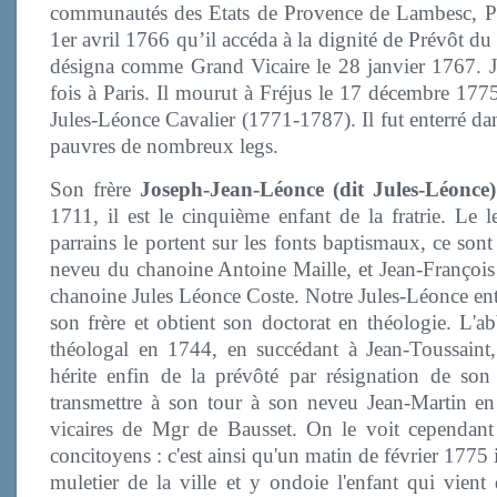
communautés des Etats de Provence de Lambesc, Pré
1er avril 1766 qu’il accéda à la dignité de Prévôt d
désigna comme Grand Vicaire le 28 janvier 1767. Je
fois à Paris. Il mourut à Fréjus le 17 décembre 1775
Jules-Léonce Cavalier (1771-1787). Il fut enterré dans
pauvres de nombreux legs
.
Son frère
Joseph-Jean-Léonce (dit Jules-Léonce)
1711, il est le cinquième enfant de la fratrie. Le 
parrains le portent sur les fonts baptismaux, ce sont
neveu du chanoine Antoine Maille, et Jean-François 
chanoine Jules Léonce Coste. Notre Jules-Léonce entre
son frère et obtient son doctorat en théologie. L'a
théologal en 1744, en succédant à Jean-Toussaint,
hérite enfin de la prévôté par résignation de son
transmettre à son tour à son neveu Jean-Martin en
vicaires de Mgr de Bausset. On le voit cependant 
concitoyens : c'est ainsi qu'un matin de février 1775 
muletier de la ville et y ondoie l'enfant qui vient