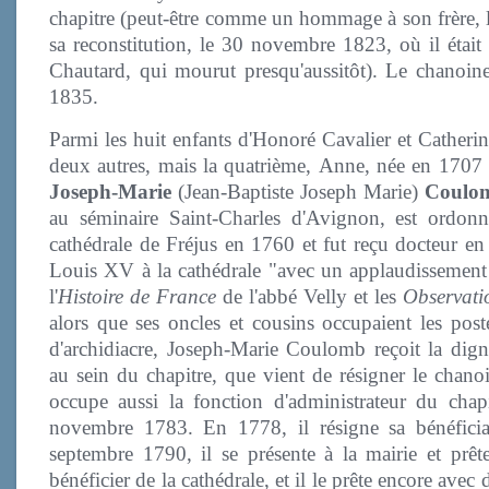
chapitre (peut-être comme un hommage à son frère, l
sa reconstitution, le 30 novembre 1823, où il était 
Chautard, qui mourut presqu'aussitôt). Le chanoine
1835.
Parmi les huit enfants d'Honoré Cavalier et Catheri
deux autres, mais la quatrième, Anne, née en 1707
Joseph-Marie
(Jean-Baptiste Joseph Marie)
Coulo
au séminaire Saint-Charles d'Avignon, est ordonn
cathédrale de Fréjus en 1760 et fut reçu docteur e
Louis XV à la cathédrale "avec un applaudissement g
l'
Histoire de France
de l'abbé Velly et les
Observatio
alors que ses oncles et cousins occupaient les pos
d'archidiacre, Joseph-Marie Coulomb reçoit la dign
au sein du chapitre, que vient de résigner le chano
occupe aussi la fonction d'administrateur du ch
novembre 1783. En 1778, il résigne sa bénéficia
septembre 1790, il se présente à la mairie et prê
bénéficier de la cathédrale, et il le prête encore avec 