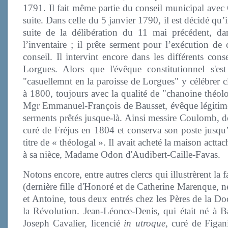
1791. Il fait même partie du conseil municipal avec 
suite. Dans celle du 5 janvier 1790, il est décidé qu
suite de la délibération du 11 mai précédent, d
l’inventaire ; il prête serment pour l’exécution de 
conseil. Il intervint encore dans les différents cons
Lorgues. Alors que l'évêque constitutionnel s'es
"casuellemnt en la paroisse de Lorgues" y célébrer 
à 1800, toujours avec la qualité de "chanoine théolo
Mgr Emmanuel-François de Bausset, évêque légitime du
serments prêtés jusque-là. Ainsi messire Coulomb, do
curé de Fréjus en 1804 et conserva son poste jusqu’
titre de « théologal ». Il avait acheté la maison actta
à sa nièce, Madame Odon d'Audibert-Caille-Favas.
Notons encore, entre autres clercs qui illustrèrent la 
(dernière fille d'Honoré et de Catherine Marenque, n
et Antoine, tous deux entrés chez les Pères de la Do
la Révolution. Jean-Léonce-Denis, qui était né à B
Joseph Cavalier, licencié
in utroque
, curé de Figan