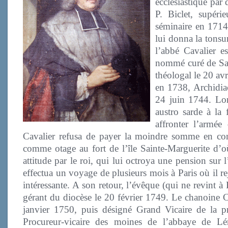
ecclésiastique par 
P. Biclet, supéri
séminaire en 1714
lui donna la tonsu
l’abbé Cavalier e
nommé curé de Sai
théologal le 20 avr
en 1738, Archidiac
24 juin 1744. Lor
austro sarde à la
affronter l’armée
Cavalier refusa de payer la moindre somme en cont
comme otage au fort de l’île Sainte-Marguerite d’où
attitude par le roi, qui lui octroya une pension sur
effectua un voyage de plusieurs mois à Paris où il rej
intéressante. A son retour, l’évêque (qui ne revint 
gérant du diocèse le 20 février 1749. Le chanoine Ca
janvier 1750, puis désigné Grand Vicaire de la 
Procureur-vicaire des moines de l’abbaye de Lé