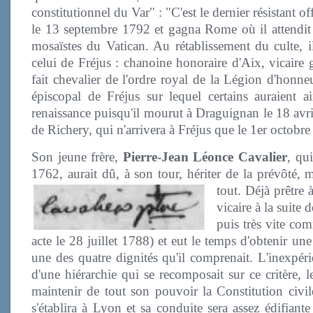
constitutionnel du Var" : "C'est le dernier résistant o
le 13 septembre 1792 et gagna Rome où il attendit la
mosaïstes du Vatican. Au rétablissement du culte, i
celui de Fréjus : chanoine honoraire d'Aix, vicaire 
fait chevalier de l'ordre royal de la Légion d'honn
épiscopal de Fréjus sur lequel certains auraient ai
renaissance puisqu'il mourut à Draguignan le 18 avr
de Richery, qui n'arrivera à Fréjus que le 1er octobre
Son jeune frère,
Pierre-Jean Léonce Cavalier
, qu
1762, aurait dû, à son tour, hériter de la prévôté, 
tout. Déjà prêtre 
vicaire à la suite
puis très vite com
acte le 28 juillet 1788) et eut le temps d'obtenir une 
une des quatre dignités qu'il comprenait. L'inexpérie
d'une hiérarchie qui se recomposait sur ce critère, 
maintenir de tout son pouvoir la Constitution civile
s'établira à Lyon et sa conduite sera assez édifian