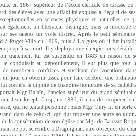
, en 1867 supérieur de l’école cléricale de Grasse où il
gard des élèves avec une affabilité exquise à l’égard de ses 
exceptionnelles en sciences physiques et naturelles, ce q
ait également un littérateur distingué, mais sa modestie e
 sur ses talents un voile discret. Après le petit séminair
rd à Puget-Ville en 1869, puis à Lorgues où il fut insta
tera jusqu'à sa mort. Il y déploya une énergie considérable :
son traitement lui est suspendu en 1883 en raison de son 
 le conduisait au dépouillement, il eut plus que tout l
t de nombreux confrères et suscitant des vocations dans
r un jour en obtenir assez pour faire célébrer une ordinati
ui conféra la dignité de chanoine honoraire de sa cathédrale 
 portait Mgr Balaïn, l’ancien supérieur du grand séminai
noine Jean-Joseph Cresp, en 1886, il tenta de récupérer le
Grasse, qui ne tentait personne ; mais Mgr Oury fit en sorte
grand dam de celui-ci, qui dut trouver une autre solutio
re de la consécration de son église par Mgr de Bausset-Roque
ain ne put se rendre à Draguignan, aux obsèques du chano
et mourut le 10 janvier 1890. Il laissa le souvenir d’un ex