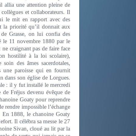
 allia une attention pleine de
collègues et collaborateurs. Il
ui le mit en rapport avec des
t la priorité qu’il donnait aux
e de Grasse, on lui confia des
llé le 11 novembre 1880 par le
 ne craignant pas de faire face
hostilité à la loi scolaire),
e soin des âmes sacerdotales,
 une paroisse qui en fournit
on dans son église de Lorgues.
: il y fut installé le mercredi
re de Fréjus devenu évêque de
 chanoine Goaty pour reprendre
 de rendre impossible l’échange
n. En 1888, le chanoine Goaty
fort. Il célébra sa messe le 27
ine Sivan, cloué au lit par la
emple de vertu qui jamais ne se