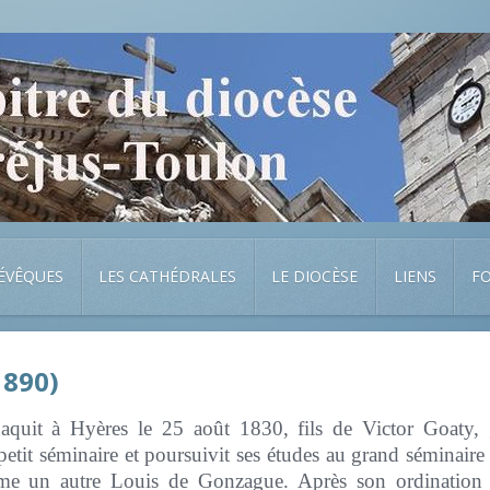
 ÉVÊQUES
LES CATHÉDRALES
LE DIOCÈSE
LIENS
F
1890)
aquit à Hyères le 25 août 1830, fils de Victor Goaty, 
etit séminaire et poursuivit ses études au grand séminaire
omme un autre Louis de Gonzague. Après son ordination s