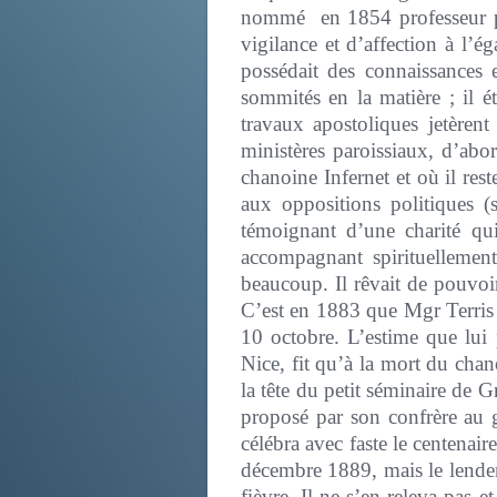
nommé en 1854 professeur puis
vigilance et d’affection à l’é
possédait des connaissances 
sommités en la matière ; il ét
travaux apostoliques jetèrent
ministères paroissiaux, d’abo
chanoine Infernet et où il res
aux oppositions politiques (
témoignant d’une charité qui
accompagnant spirituellemen
beaucoup. Il rêvait de pouvoi
C’est en 1883 que Mgr Terris l
10 octobre. L’estime que lui
Nice, fit qu’à la mort du cha
la tête du petit séminaire de 
proposé par son confrère au 
célébra avec faste le centenai
décembre 1889, mais le lendem
fièvre. Il ne s’en releva pas 