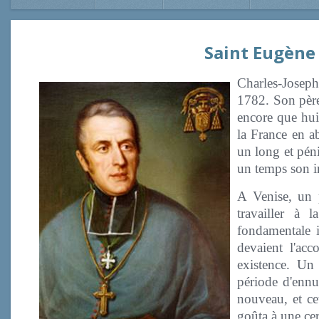
Saint Eugène
Charles-Joseph
1782. Son père
encore que huit
la France en a
un long et péni
un temps son i
A Venise, un p
travailler à
fondamentale 
devaient l'ac
existence. Un
période d'ennu
nouveau, et ce
goûta à une cert