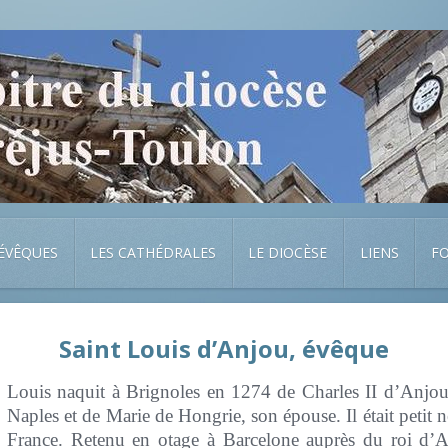
 ÉVÊQUES
LES CATHÉDRALES
LE DIOCÈSE
LIENS
F
Saint Louis d’Anjou, évêque
Louis naquit à Brignoles en 1274 de Charles II d’Anjou
Naples et de Marie de Hongrie, son épouse. Il était petit 
France. Retenu en otage à Barcelone auprès du roi d’Ar