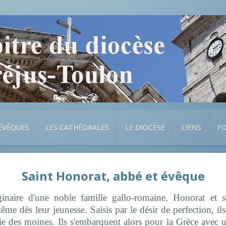
 ÉVÊQUES
LES CATHÉDRALES
LE DIOCÈSE
LIENS
F
Saint Honorat, abbé et évêque
ginaire d'une noble famille gallo-romaine, Honorat et s
ême dès leur jeunesse. Saisis par le désir de perfection, il
rie des moines. Ils s'embarquent alors pour la Grèce avec