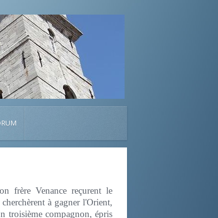
ORUM
on frère Venance reçurent le
s cherchèrent à gagner l'Orient,
 un troisième compagnon, épris