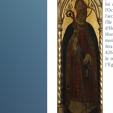
lui
l'O
l'ar
l'î
d'H
Hono
moin
fer
426,
le 
l’Eg