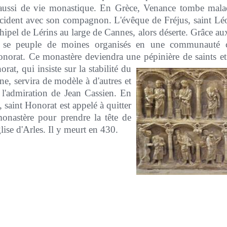
 aussi de vie monastique. En Grèce, Venance tombe mala
ccident avec son compagnon. L'évêque de Fréjus, saint Léon
chipel de Lérins au large de Cannes, alors déserte. Grâce au
le se peuple de moines organisés en une communauté c
onorat. Ce monastère deviendra une pépinière de saints e
rat, qui insiste sur la stabilité du
e, servira de modèle à d'autres et
a l'admiration de Jean Cassien. En
 saint Honorat est appelé à quitter
monastère pour prendre la tête de
lise d'Arles. Il y meurt en 430.