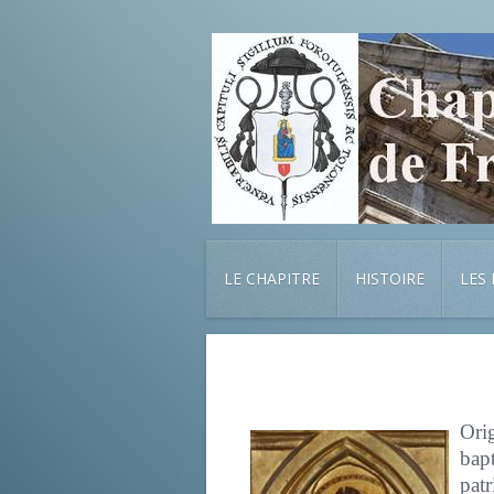
LE CHAPITRE
HISTOIRE
LES
Ori
bapt
pat