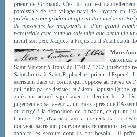
prieur de Grimaud. C'est lui qui est naturellement
paroissiale de son village natal de Fayence en 17
prévôt, vicaire général et official du diocèse de Fré
de messieurs les magistrats et d’un grand nombre
paroissiale avec toute la solennité que demande une
meurt son père Jacques, à Fréjus où il s'était établi. L
Marc-Anto
canonicat e
Saint-Vincent à Trans de 1741 à 1767 (prébende reçu
Saint-Louis à Saint-Raphaël et prieur d'Espérel. Il
sacristain dans un conflit qui l'oppose au neveu de 
qui finira par se désister, et à Jean-Baptiste Quinel q
après un accord signé avec ce dernier le 12 déc
jugement en sa faveur ... un mois après que l’Assembl
du clergé à la disposition de la nation, ce qui ne lui
l'année 1789, d'avoir affaire à une réclamation des 
nouveau sacristain pourvoie aux réparations nécessair
apporte les secours dont ils ont besoin ! Il prêt