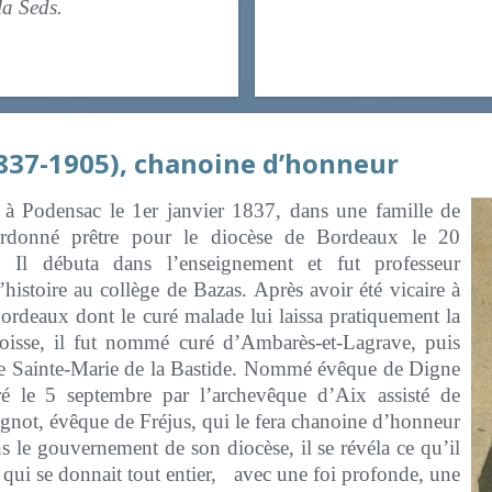
e de la Seds.
837-1905), chanoine d’honneur
 à Podensac le 1er janvier 1837, dans une famille de
ordonné prêtre pour le diocèse de Bordeaux le 20
 Il débuta dans l’enseignement et fut professeur
histoire au collège de Bazas. Après avoir été vicaire à
ordeaux dont le curé malade lui laissa pratiquement la
roisse, il fut nommé curé d’Ambarès-et-Lagrave, puis
 de Sainte-Marie de la Bastide. Nommé évêque de Digne
ré le 5 septembre par l’archevêque d’Aix assisté de
not, évêque de Fréjus, qui le fera chanoine d’honneur
s le gouvernement de son diocèse, il se révéla ce qu’il
 qui se donnait tout entier, avec une foi profonde, une