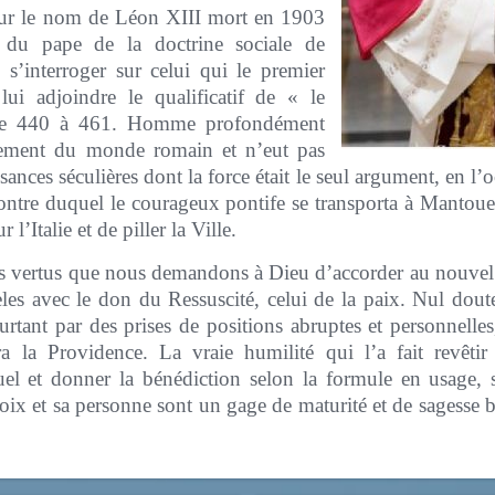
 sur le nom de Léon XIII mort en 1903
e du pape de la doctrine sociale de
i s’interroger sur celui qui le premier
ui adjoindre le qualificatif de « le
de 440 à 461. Homme profondément
ndrement du monde romain et n’eut pas
ances séculières dont la force était le seul argument, en l’
ncontre duquel le courageux pontife se transporta à Mantoue
l’Italie et de piller la Ville.
 les vertus que nous demandons à Dieu d’accorder au nouv
èles avec le don du Ressuscité, celui de la paix. Nul dout
urtant par des prises de positions abruptes et personnelles
la Providence. La vraie humilité qui l’a fait revêtir 
tuel et donner la bénédiction selon la formule en usage, 
hoix et sa personne sont un gage de maturité et de sagesse