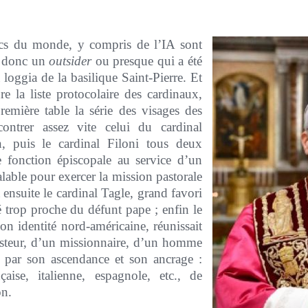
ics du monde, y compris de l’IA sont
st donc un
outsider
ou presque qui a été
loggia de la basilique Saint-Pierre. Et
dre la liste protocolaire des cardinaux,
remière table la série des visages des
ontrer assez vite celui du cardinal
n, puis le cardinal Filoni tous deux
 fonction épiscopale au service d’un
lable pour exercer la mission pastorale
t ensuite le cardinal Tagle, grand favori
 trop proche du défunt pape ; enfin le
on identité nord-américaine, réunissait
asteur, d’un missionnaire, d’un homme
s par son ascendance et son ancrage :
çaise, italienne, espagnole, etc., de
on.