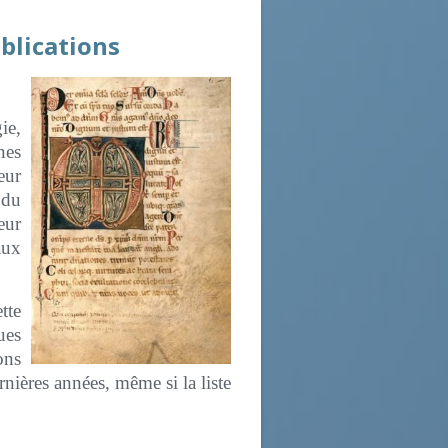
blications
ie,
nes
eur
 du
eur
aux
tte
es
ons
rnières années, même si la liste