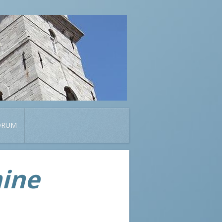
ORUM
mine