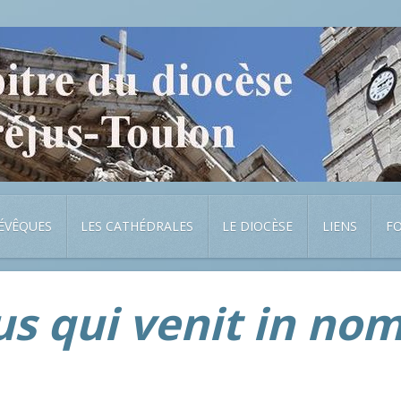
 ÉVÊQUES
LES CATHÉDRALES
LE DIOCÈSE
LIENS
F
s qui venit in no