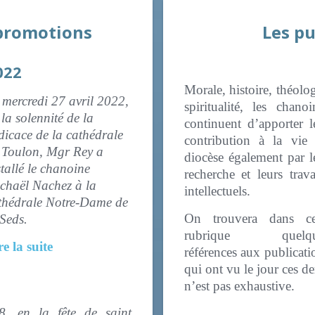
 promotions
Les pu
022
Morale, histoire, théolog
 mercredi 27 avril 2022,
spiritualité, les chanoi
 la solennité de la
continuent d’apporter l
dicace de la cathédrale
contribution à la vie
 Toulon, Mgr Rey a
diocèse également par l
stallé le chanoine
recherche et leurs trav
chaël Nachez à la
intellectuels.
thédrale Notre-Dame de
On trouvera dans ce
 Seds.
rubrique quelqu
re la suite
références aux publicati
qui ont vu le jour ces de
n’est pas exhaustive.
, en la fête de saint