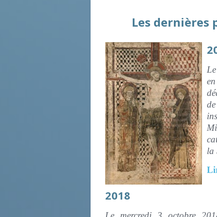
Les dernières
2
Le
en
dé
de
in
Mi
ca
la
Li
2018
Le mercredi 3 octobre 2018